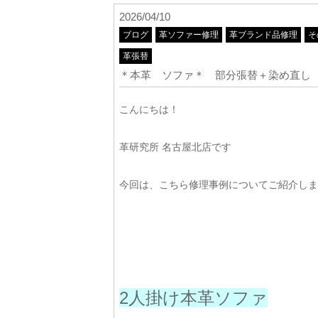
2026/04/10
ブログ
革ソファー修理
革ブランド品修理
そ
革張替
＊本革 ソファ＊ 部分張替＋染め直し
こんにちは！
革研究所 名古屋北店です
今回は、こちら修理事例についてご紹介しま
2人掛け本革ソファ