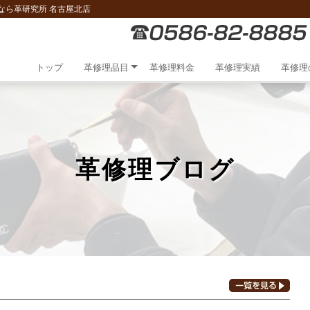
なら革研究所 名古屋北店
トップ
革修理品目
革修理料金
革修理実績
革修理
革修理ブログ