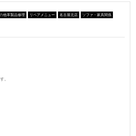
の他革製品修理
リペアメニュー
名古屋北店
ソファ・家具関係
す。